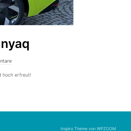
Enyaq
ntare
 hoch erfreut!
Inspiro Theme
von
WPZOOM