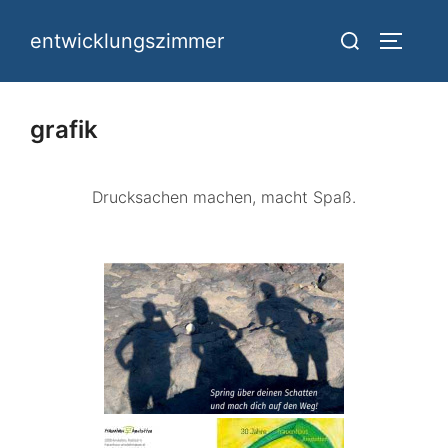
Zum
Suchen
entwicklungszimmer
Inhalt
Seitenl
nach:
springen
grafik
Drucksachen machen, macht Spaß.